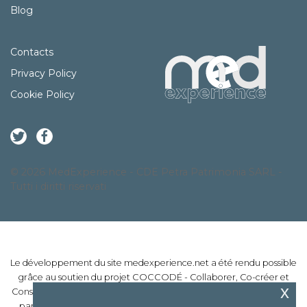
Blog
Contacts
Privacy Policy
Cookie Policy
© 2026 MedExperience - CDE Petra Patrimonia SARL -
Tutti i diritti riservati
Le développement du site medexperience.net a été rendu possible
grâce au soutien du projet COCCODÉ - Collaborer, Co-créer et
x
Construire Opportunités de Développement Économique, financé
par le Programme INTERREG Maritime Italie-France 2014-2020