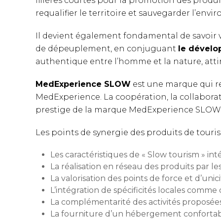
filières courtes pour la promotion des produi
requalifier le territoire et sauvegarder l’env
Il devient également fondamental de savoir va
de dépeuplement, en conjuguant
le dévelo
authentique entre l’homme et la nature, atti
MedExperience SLOW
est une marque qui reg
MedExperience. La coopération, la collaborat
prestige de la marque MedExperience SLOW
Les points de synergie des produits de tou
Les caractéristiques de « Slow tourism » in
La réalisation en réseau des produits par l
La valorisation des points de force et d’uni
L’intégration de spécificités locales comm
La complémentarité des activités proposée
La fourniture d’un hébergement confortabl