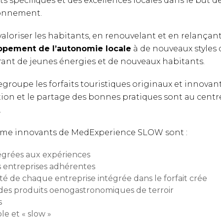
ts spécifiques et des excellences locales dans le but d
ironnement.
loriser les habitants, en renouvelant et en relançant 
ppement de l’autonomie locale
à de nouveaux styles d
rant de jeunes énergies et de nouveaux habitants.
roupe les forfaits touristiques originaux et innovants
ion et le partage des bonnes pratiques sont au centre 
.
risme innovants de MedExperience SLOW sont :
tégrées aux expériences
es entreprises adhérentes
cité de chaque entreprise intégrée dans le forfait crée
e des produits oenogastronomiques de terroir
s
e et « slow »