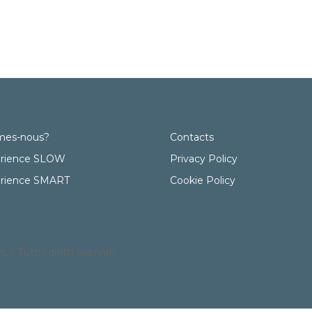
mes-nous?
Contacts
rience SLOW
Privacy Policy
rience SMART
Cookie Policy
utti i diritti riservati