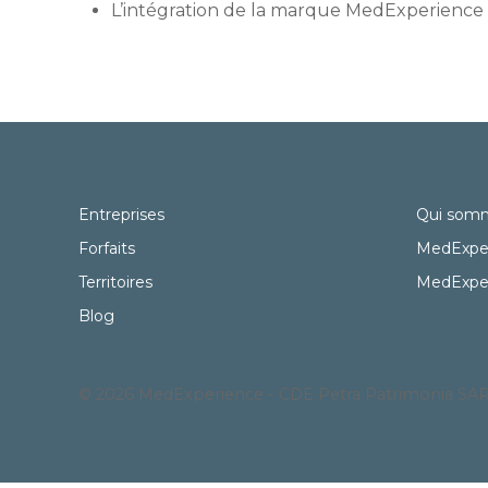
L’intégration de la marque MedExperience
Entreprises
Qui som
Forfaits
MedExpe
Territoires
MedExpe
Blog
© 2026 MedExperience - CDE Petra Patrimonia SARL - T