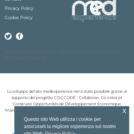
Privacy Policy
Cookie Policy
© 2026 MedExperience - CDE Petra Patrimonia SARL -
Tutti i diritti riservati
Lo sviluppo del sito medexperience.net è stato possibile grazie al
supporto del progetto COCCODÉ - Collaborer, Co-créer et
Construire Opportunités de Développement Économique,
x
finanziato dal Programma INTERREG Marittimo Italia-Francia 2014-
2020
Questo sito Web utilizza i cookie per
assicurarti la migliore esperienza sul nostro
sito Web.
Privacy Policy