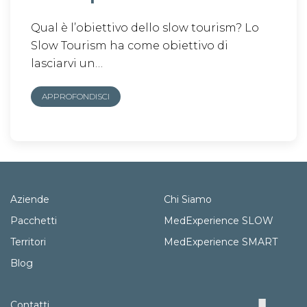
Qual è l’obiettivo dello slow tourism? Lo
Slow Tourism ha come obiettivo di
lasciarvi un…
APPROFONDISCI
Aziende
Chi Siamo
Pacchetti
MedExperience SLOW
Territori
MedExperience SMART
Blog
Contatti