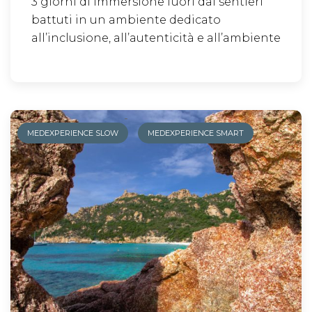
3 giorni di immersione fuori dai sentieri
battuti in un ambiente dedicato
all’inclusione, all’autenticità e all’ambiente
-
MEDEXPERIENCE SLOW
MEDEXPERIENCE SMART